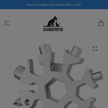
Betala smidigt med Klarna eller swish