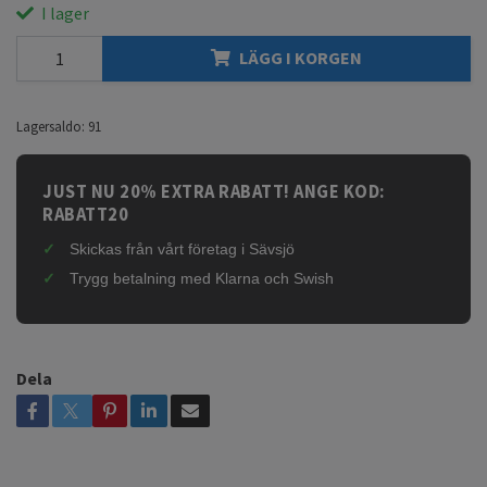
I lager
LÄGG I KORGEN
Lagersaldo:
91
JUST NU 20% EXTRA RABATT! ANGE KOD:
RABATT20
Skickas från vårt företag i Sävsjö
Trygg betalning med Klarna och Swish
Dela