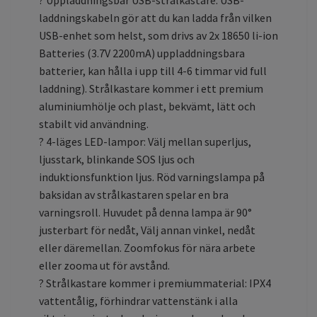
? Uppladdningsbar USB-strålkastare: USB-
laddningskabeln gör att du kan ladda från vilken
USB-enhet som helst, som drivs av 2x 18650 li-ion
Batteries (3.7V 2200mA) uppladdningsbara
batterier, kan hålla i upp till 4-6 timmar vid full
laddning). Strålkastare kommer i ett premium
aluminiumhölje och plast, bekvämt, lätt och
stabilt vid användning.
? 4-läges LED-lampor: Välj mellan superljus,
ljusstark, blinkande SOS ljus och
induktionsfunktion ljus. Röd varningslampa på
baksidan av strålkastaren spelar en bra
varningsroll. Huvudet på denna lampa är 90°
justerbart för nedåt, Välj annan vinkel, nedåt
eller däremellan. Zoomfokus för nära arbete
eller zooma ut för avstånd.
? Strålkastare kommer i premiummaterial: IPX4
vattentålig, förhindrar vattenstänk i alla