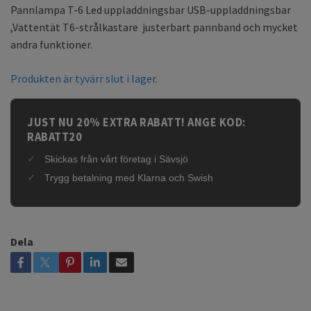
Pannlampa T-6 Led uppladdningsbar USB-uppladdningsbar
,Vattentät T6-strålkastare justerbart pannband och mycket
andra funktioner.
Produkten är tyvärr slut i lager.
JUST NU 20% EXTRA RABATT! ANGE KOD:
RABATT20
Skickas från vårt företag i Sävsjö
Trygg betalning med Klarna och Swish
Dela