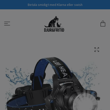
Betala smidigt med Klarna eller swish