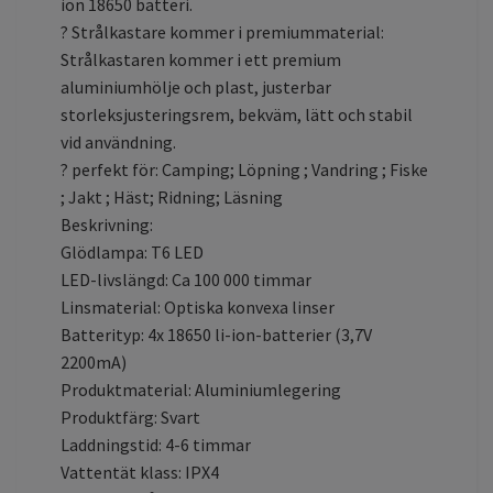
ion 18650 batteri.
? Strålkastare kommer i premiummaterial:
Strålkastaren kommer i ett premium
aluminiumhölje och plast, justerbar
storleksjusteringsrem, bekväm, lätt och stabil
vid användning.
? perfekt för: Camping; Löpning ; Vandring ; Fiske
; Jakt ; Häst; Ridning; Läsning
Beskrivning:
Glödlampa: T6 LED
LED-livslängd: Ca 100 000 timmar
Linsmaterial: Optiska konvexa linser
Batterityp: 4x 18650 li-ion-batterier (3,7V
2200mA)
Produktmaterial: Aluminiumlegering
Produktfärg: Svart
Laddningstid: 4-6 timmar
Vattentät klass: IPX4