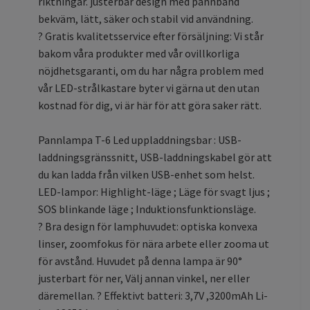
riktningar. justerbar design med pannband
bekväm, lätt, säker och stabil vid användning.
? Gratis kvalitetsservice efter försäljning: Vi står
bakom våra produkter med vår ovillkorliga
nöjdhetsgaranti, om du har några problem med
vår LED-strålkastare byter vi gärna ut den utan
kostnad för dig, vi är här för att göra saker rätt.
Pannlampa T-6 Led uppladdningsbar : USB-
laddningsgränssnitt, USB-laddningskabel gör att
du kan ladda från vilken USB-enhet som helst.
LED-lampor: Highlight-läge ; Läge för svagt ljus ;
SOS blinkande läge ; Induktionsfunktionsläge.
? Bra design för lamphuvudet: optiska konvexa
linser, zoomfokus för nära arbete eller zooma ut
för avstånd. Huvudet på denna lampa är 90°
justerbart för ner, Välj annan vinkel, ner eller
däremellan. ? Effektivt batteri: 3,7V ,3200mAh Li-