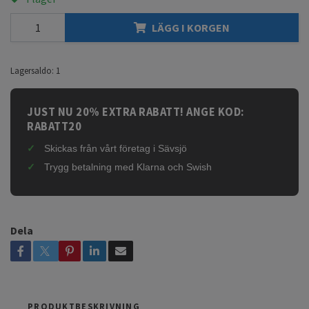
LÄGG I KORGEN
Lagersaldo:
1
JUST NU 20% EXTRA RABATT! ANGE KOD:
RABATT20
Skickas från vårt företag i Sävsjö
Trygg betalning med Klarna och Swish
Dela
PRODUKTBESKRIVNING