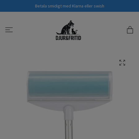
Betala smidigt med Klarna eller swish