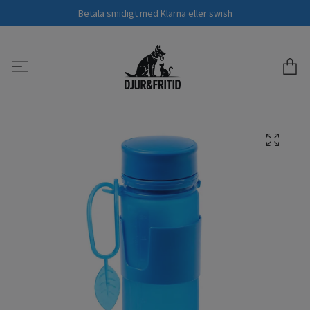
Betala smidigt med Klarna eller swish