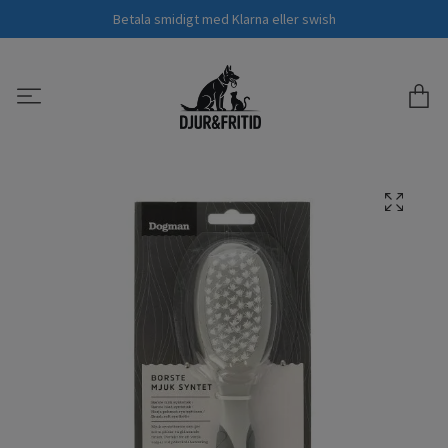
Betala smidigt med Klarna eller swish