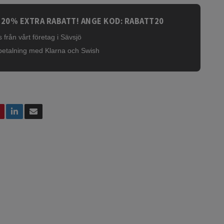
 20% EXTRA RABATT! ANGE KOD: RABATT20
 från vårt företag i Sävsjö
betalning med Klarna och Swish