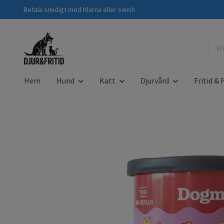
Betala smidigt med Klarna eller swish
Hem
Hund
Katt
Djurvård
Fritid & F