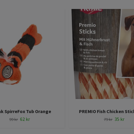
k SpirreFox Tub Orange
PREMIO Fish Chicken Stick
62 kr
35 kr
99 kr
79 kr