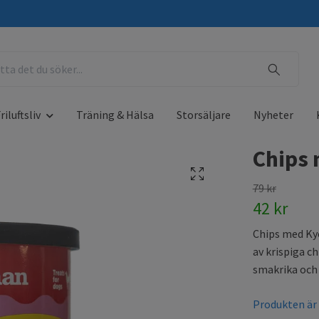
riluftsliv
Träning & Hälsa
Storsäljare
Nyheter
Chips 
79 kr
42 kr
Chips med Ky
av krispiga c
smakrika och
Produkten är t