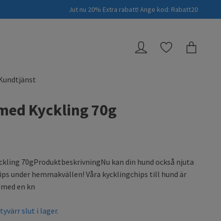
Jut nu 20% Extra rabatt! Ange kod: Rabatt20
Kundtjänst
med Kyckling 70g
ckling 70gProduktbeskrivningNu kan din hund också njuta
hips under hemmakvällen! Våra kycklingchips till hund är
 med en kn
yvärr slut i lager.