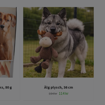
s, 80 g
Älg plysch, 36 cm
E
114 kr
184 kr