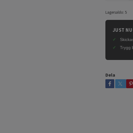
Lagersaldo:
5
JUST NU
Skickas
Trygg 
Dela