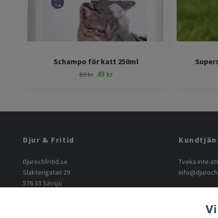
Schampo för katt 250ml
Supers
49 kr
89 kr
Djur & Fritid
Kundtjän
Djurochfritid.se
Tveka inte at
Slakterigatan 29
info@djurochf
576 33 Sävsjö
info@djurochfritid.se
+46763165062
Vi