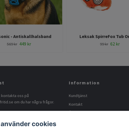
onic - Antiskallhalsband
Leksak SpirreFox Tub O
449 kr
62 kr
569 kr
99 kr
st
Information
t kontakta oss på
Kundtjänst
ritid.se
om du har några frågor.
Kontakt
Ångra köp
Köpvillkor
 använder cookies