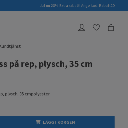
Jut nu 20% Extra rabatt! Ange kod: Rabatt20
Kundtjänst
ss på rep, plysch, 35 cm
ep, plysch, 35 cmpolyester
LÄGG I KORGEN