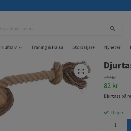
riluftsliv
Träning & Hälsa
Storsäljare
Nyheter
Djurta
149 kr
82 kr
Djurtass på r
I lager