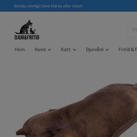
Betala smidigt med Klarna eller swish
Hem
Hund
Katt
Djurvård
Fritid & F