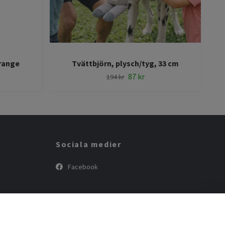
range
Tvättbjörn, plysch/tyg, 33 cm
87 kr
194 kr
Sociala medier
Facebook