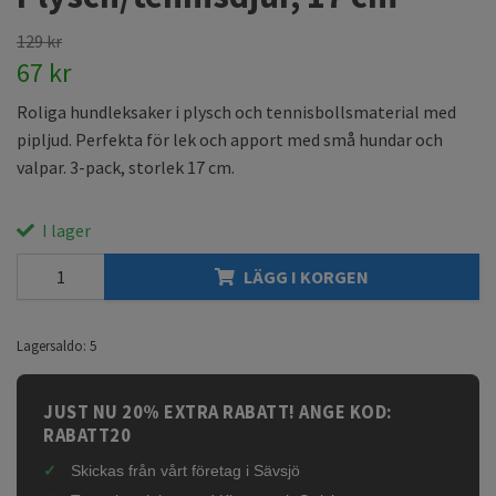
129 kr
67 kr
Roliga hundleksaker i plysch och tennisbollsmaterial med
pipljud. Perfekta för lek och apport med små hundar och
valpar. 3-pack, storlek 17 cm.
I lager
LÄGG I KORGEN
Lagersaldo:
5
JUST NU 20% EXTRA RABATT! ANGE KOD:
RABATT20
Skickas från vårt företag i Sävsjö