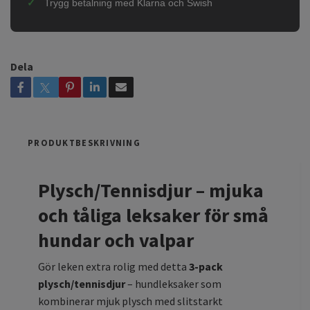
Trygg betalning med Klarna och Swish
Dela
PRODUKTBESKRIVNING
Plysch/Tennisdjur – mjuka
och tåliga leksaker för små
hundar och valpar
Gör leken extra rolig med detta
3-pack
plysch/tennisdjur
– hundleksaker som
kombinerar mjuk plysch med slitstarkt