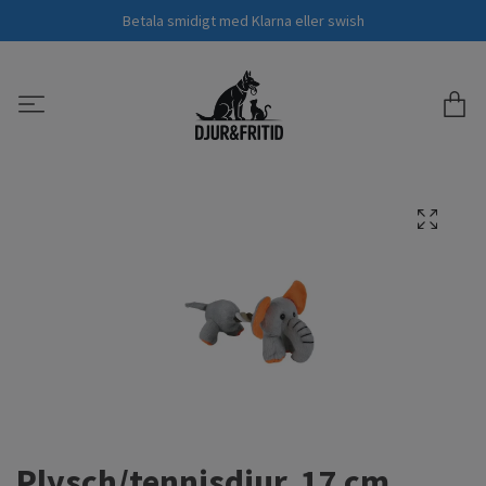
Betala smidigt med Klarna eller swish
Plysch/tennisdjur, 17 cm