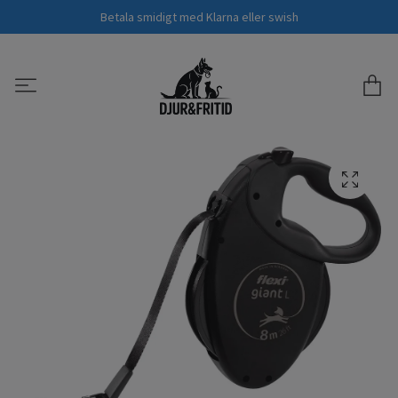
Betala smidigt med Klarna eller swish