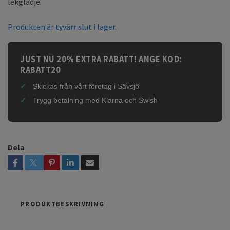
lekglädje.
Produkten är tyvärr slut i lager.
JUST NU 20% EXTRA RABATT! ANGE KOD:
RABATT20
Skickas från vårt företag i Sävsjö
Trygg betalning med Klarna och Swish
Dela
PRODUKTBESKRIVNING