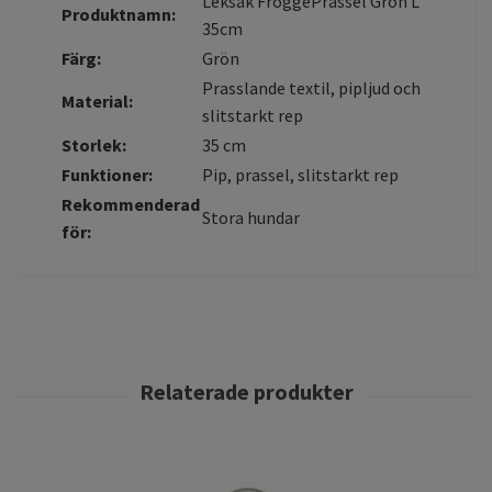
Leksak FroggePrassel Grön L
Produktnamn:
35cm
Färg:
Grön
Prasslande textil, pipljud och
Material:
slitstarkt rep
Storlek:
35 cm
Funktioner:
Pip, prassel, slitstarkt rep
Rekommenderad
Stora hundar
för: