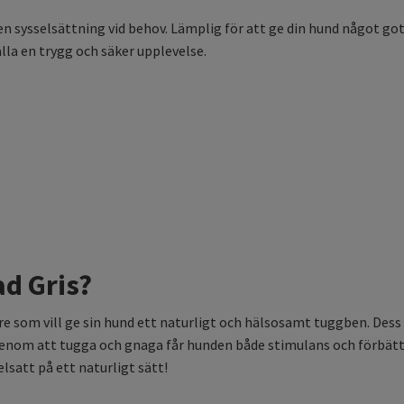
 sysselsättning vid behov. Lämplig för att ge din hund något gott
lla en trygg och säker upplevelse.
ad Gris?
re som vill ge sin hund ett naturligt och hälsosamt tuggben. Des
. Genom att tugga och gnaga får hunden både stimulans och förbät
lsatt på ett naturligt sätt!