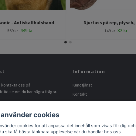
onic - Antiskallhalsband
Djurtass på rep, plysch,
449 kr
82 kr
569 kr
149 kr
st
Information
t kontakta oss på
Kundtjänst
ritid.se
om du har några frågor.
Kontakt
Ångra köp
Köpvillkor
 använder cookies
Ångerrätt och retur
använder cookies för att anpassa det innehåll som visas för dig och
 du ska få bästa tänkbara upplevelse när du handlar hos oss.