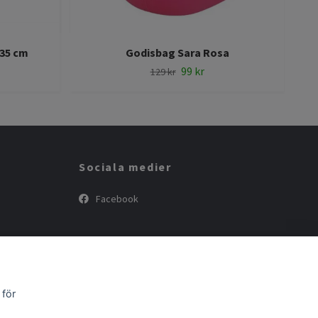
 35 cm
Godisbag Sara Rosa
99 kr
129 kr
Sociala medier
Facebook
 för