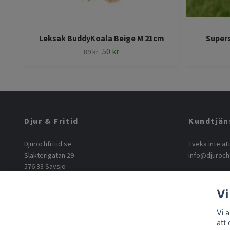
Leksak BuddyKoala Beige M 21cm
Supers
50 kr
89 kr
Djur & Fritid
Kundtjän
Djurochfritid.se
Tveka inte at
Slakterigatan 29
info@djurochf
576 33 Sävsjö
info@djurochfritid.se
+46763165062
Vi
Vi 
att