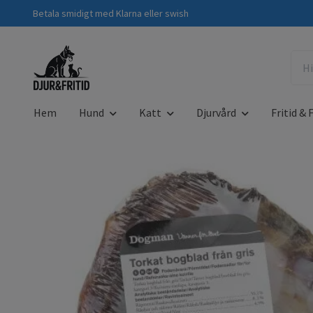
Betala smidigt med Klarna eller swish
Hem
Hund
Katt
Djurvård
Fritid & F