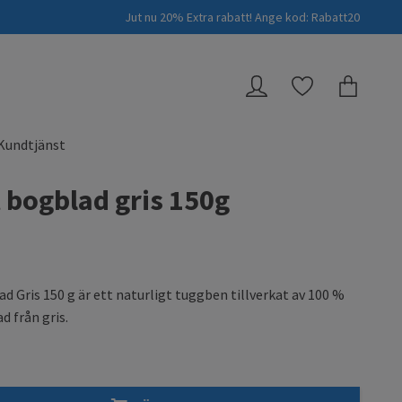
Jut nu 20% Extra rabatt! Ange kod: Rabatt20
Kundtjänst
 bogblad gris 150g
d Gris 150 g är ett naturligt tuggben tillverkat av 100 %
d från gris.