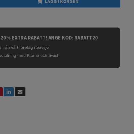
LÄGG I KORGEN
 20% EXTRA RABATT! ANGE KOD: RABATT20
 från vårt företag i Sävsjö
betalning med Klarna och Swish