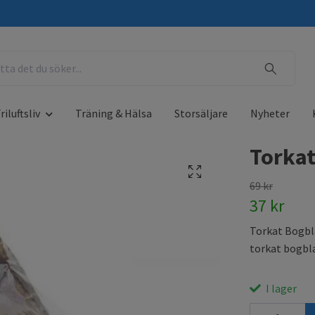
riluftsliv
Träning & Hälsa
Storsäljare
Nyheter
Torkat
69 kr
37 kr
Torkat Bogbla
torkat bogbla
I lager