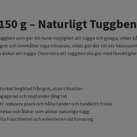
150 g – Naturligt Tuggbe
tuggben som ger din hund möjlighet att tugga och gnaga, vilket b
ris och innehåller inga tillsatser, vilket gör det till ett hälsosa
 älskar att tugga. Observera att tuggben ska ges med försiktighet
torkat bogblad från gris, utan tillsatser.
ngagerad och nöjd under lång tid.
tt reducera plack och hålla tänder och tandkött friska.
rlekar och åldrar som älskar naturliga tugg.
lla fräschheten och enkelheten vid förvaring.