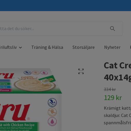
riluftsliv
Träning & Hälsa
Storsäljare
Nyheter
Cat Cr
40x14
334 kr
129 kr
Krämigt katt
skaldjur. Cat
spannmålsfri