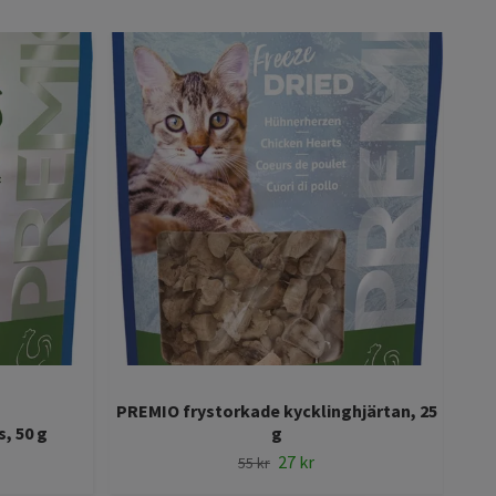
PREMIO frystorkade kycklinghjärtan, 25
, 50 g
g
27 kr
55 kr