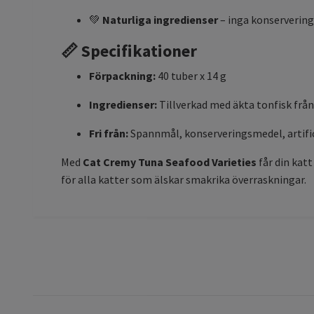
💚
Naturliga ingredienser
– inga konservering
📏 Specifikationer
Förpackning:
40 tuber x 14 g
Ingredienser:
Tillverkad med äkta tonfisk från
Fri från:
Spannmål, konserveringsmedel, artific
Med
Cat Cremy Tuna Seafood Varieties
får din katt
för alla katter som älskar smakrika överraskningar.