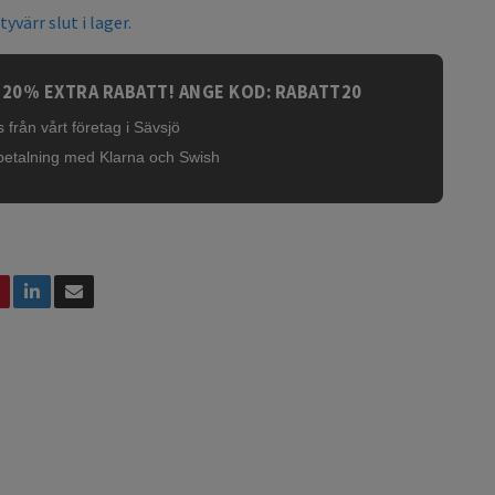
yvärr slut i lager.
 20% EXTRA RABATT! ANGE KOD: RABATT20
 från vårt företag i Sävsjö
betalning med Klarna och Swish