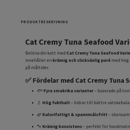
PRODUKTBESKRIVNING
Cat Cremy Tuna Seafood Varie
Belöna din katt med
Cat Cremy Tuna Seafood Varie
innehåller en
krämig och slickvänlig puré
med hög f
på måltider.
✅ Fördelar med Cat Cremy Tuna Se
🐟
Fyra smakrika varianter
– baserade på tonf
💧
Hög fukthalt
– bidrar till bättre vätskebal
🌿
Kalorifattigt & spannmålsfritt
– skonsamt
🐾
Krämig konsistens
– perfekt för handmatni