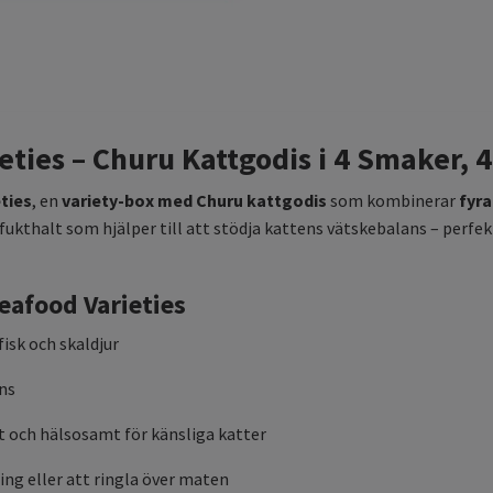
ties – Churu Kattgodis i 4 Smaker, 4
ties
, en
variety-box med Churu kattgodis
som kombinerar
fyra
ukthalt som hjälper till att stödja kattens vätskebalans – perfe
afood Varieties
isk och skaldjur
ans
 och hälsosamt för känsliga katter
ng eller att ringla över maten