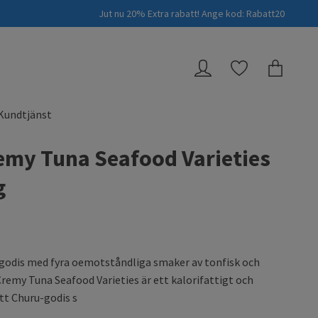
Jut nu 20% Extra rabatt! Ange kod: Rabatt20
Kundtjänst
emy Tuna Seafood Varieties
g
godis med fyra oemotståndliga smaker av tonfisk och
 Cremy Tuna Seafood Varieties är ett kalorifattigt och
tt Churu-godis s