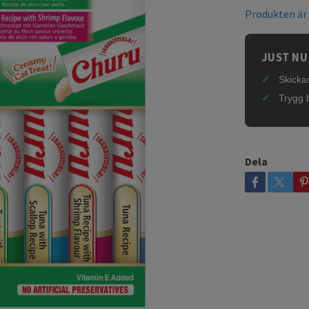
Produkten är t
JUST NU
Skickas
Trygg 
Dela