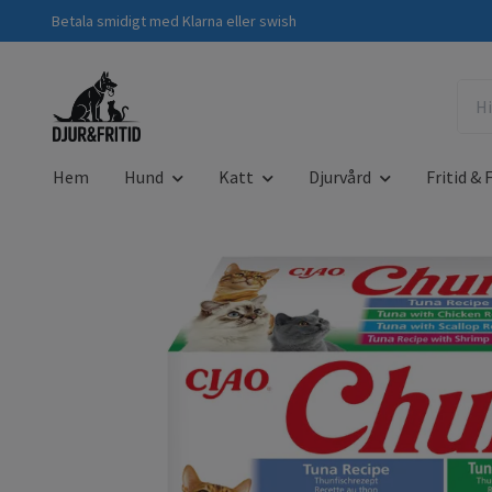
Betala smidigt med Klarna eller swish
Hem
Hund
Katt
Djurvård
Fritid & F