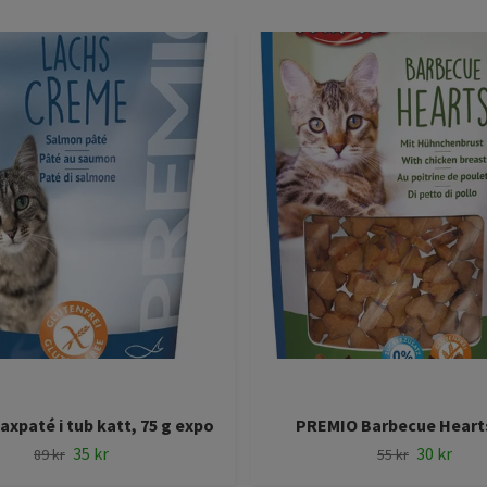
xpaté i tub katt, 75 g expo
PREMIO Barbecue Hearts
35 kr
30 kr
89 kr
55 kr