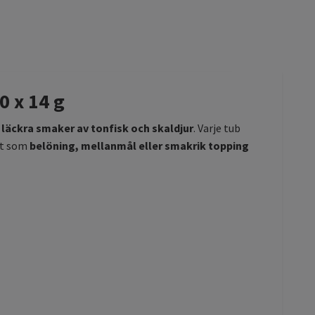
0 x 14 g
 läckra smaker av tonfisk och skaldjur
. Varje tub
kt som
belöning, mellanmål eller smakrik topping