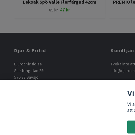
Leksak Spö Valle Flerfärgad 42cm
PREMIO lev
47 kr
89 kr
Djur & Fritid
Kundtjän
Djurochfritid.se
Tveka inte at
Slakterigatan 29
info@djurochf
576 33 Sävsjö
info@djurochfritid.se
+46763165062
Vi
Vi 
att
© 2026 Djurochfritid.se