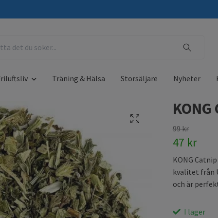
riluftsliv
Träning & Hälsa
Storsäljare
Nyheter
KONG 
99 kr
47 kr
KONG Catnip 
kvalitet från
och är perfek
I lager