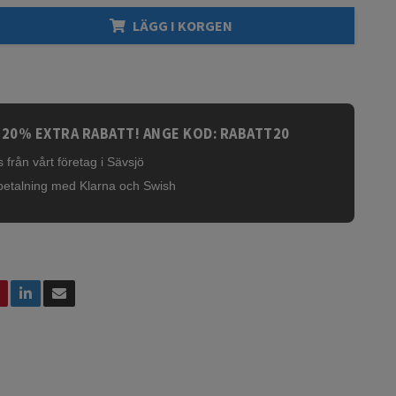
LÄGG I KORGEN
 20% EXTRA RABATT! ANGE KOD: RABATT20
 från vårt företag i Sävsjö
betalning med Klarna och Swish