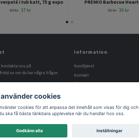
erpaté i tub katt, 75 g expo
PREMIO Barbecue Hearts
37 kr
30 kr
89 kr
55 kr
st
Information
t kontakta oss på
Kundtjänst
ritid.se
om du har några frågor.
Kontakt
Ångra köp
Köpvillkor
 använder cookies
Ångerrätt och retur
använder cookies för att anpassa det innehåll som visas för dig och
 du ska få bästa tänkbara upplevelse när du handlar hos oss.
Godkänn alla
Inställningar