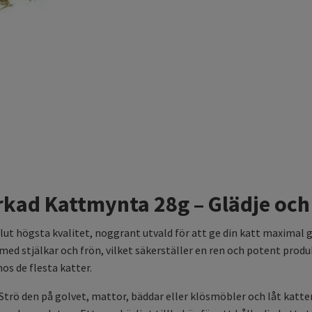
ad Kattmynta 28g – Glädje och s
ut högsta kvalitet, noggrant utvald för att ge din katt maximal 
 stjälkar och frön, vilket säkerställer en ren och potent produk
os de flesta katter.
rö den på golvet, mattor, bäddar eller klösmöbler och låt katten r