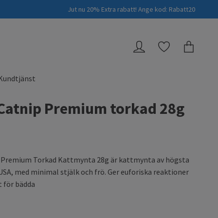
Jut nu 20% Extra rabatt! Ange kod: Rabatt20
Kundtjänst
Catnip Premium torkad 28g
Premium Torkad Kattmynta 28g är kattmynta av högsta
 USA, med minimal stjälk och frö. Ger euforiska reaktioner
t för bädda