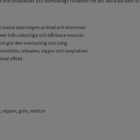
or och sovplatser. Ett oumbärligt tillbehör för att hålla din katt s
bästa skärningen av blad och blommor.
er från naturliga och hållbara resurser.
h gör den överlycklig och salig.
ösmöbler, leksaker, vippor och sovplatser.
mal effekt.
, vippor, golv, mattor