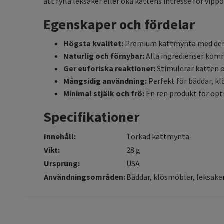
att fylla leksaker eller öka kattens intresse för vipp
Egenskaper och fördelar
Högsta kvalitet:
Premium kattmynta med den 
Naturlig och förnybar:
Alla ingredienser komm
Ger euforiska reaktioner:
Stimulerar katten oc
Mångsidig användning:
Perfekt för bäddar, kl
Minimal stjälk och frö:
En ren produkt för opti
Specifikationer
Innehåll:
Torkad kattmynta
Vikt:
28 g
Ursprung:
USA
Användningsområden:
Bäddar, klösmöbler, leksaker