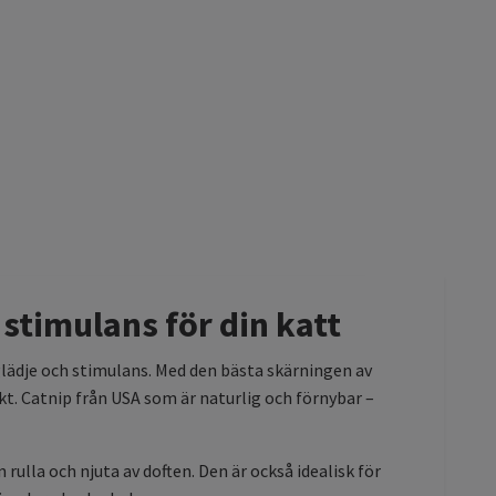
timulans för din katt
glädje och stimulans. Med den bästa skärningen av
t. Catnip från USA som är naturlig och förnybar –
ulla och njuta av doften. Den är också idealisk för