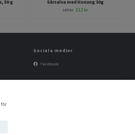
, 50 g
Sårsalva med Honung 30g
112 kr
189 kr
Sociala medier
Facebook
 för