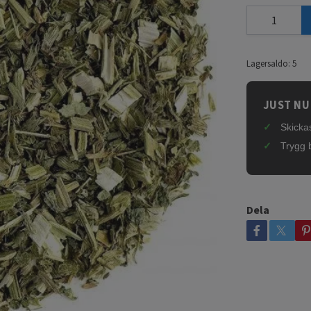
Lagersaldo:
5
JUST NU
Skickas
Trygg 
Dela