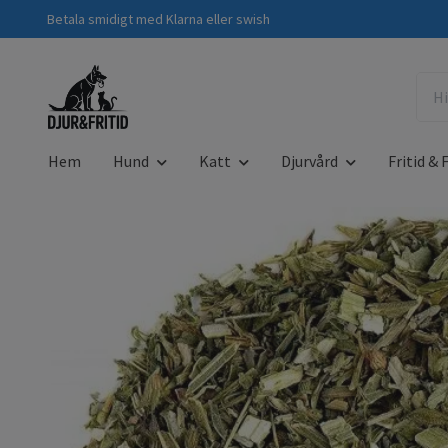
Betala smidigt med Klarna eller swish
Hem
Hund
Katt
Djurvård
Fritid & F