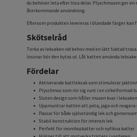
du behöver leta efter lösa delar. Plyschmusen ger e
återkommande användning.
Eftersom produkten levereras i blandade färger kan fär
Skötselråd
Torka av leksaken vid behov med en lätt fuktad trasa
lossnar bör den bytas ut. Låt katten använda leksaken 
Fördelar
Aktiverande kattleksak som stimulerar jaktins
Plyschmus som rör sig runt i en cirkelformad 
Sluten design som håller musen kvar i leksake
Uppmuntrar katten att peta, jaga och reagera
Passar för både självständig lek och gemensa
Stabil konstruktion för intensiv lek
Perfekt för inomhuskatter och nyfikna katter
Hjälper till att motverka tristess i vardagen