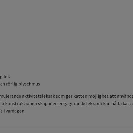
g lek
och rörlig plyschmus
mulerande aktivitetsleksak som ger katten möjlighet att använda s
a konstruktionen skapar en engagerande lek som kan hålla katten
s i vardagen.