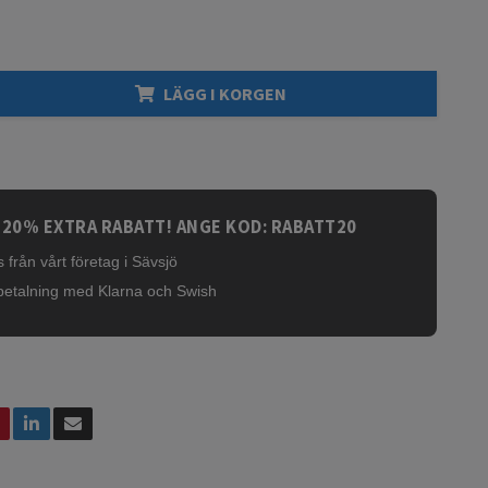
LÄGG I KORGEN
 20% EXTRA RABATT! ANGE KOD: RABATT20
 från vårt företag i Sävsjö
betalning med Klarna och Swish