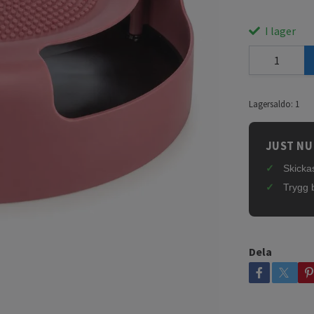
I lager
Lagersaldo:
1
JUST NU
Skickas
Trygg 
Dela