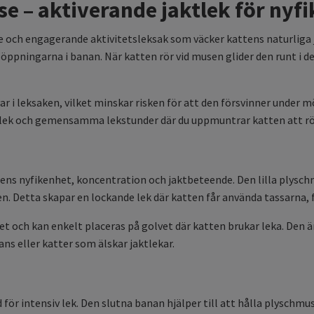
e – aktiverande jaktlek för nyfi
 och engagerande aktivitetsleksak som väcker kattens naturliga j
ppningarna i banan. När katten rör vid musen glider den runt i de
 i leksaken, vilket minskar risken för att den försvinner under m
ig lek och gemensamma lekstunder där du uppmuntrar katten att rö
ens nyfikenhet, koncentration och jaktbeteende. Den lilla plyschm
 Detta skapar en lockande lek där katten får använda tassarna, f
t och kan enkelt placeras på golvet där katten brukar leka. Den ä
ns eller katter som älskar jaktlekar.
ör intensiv lek. Den slutna banan hjälper till att hålla plyschmu