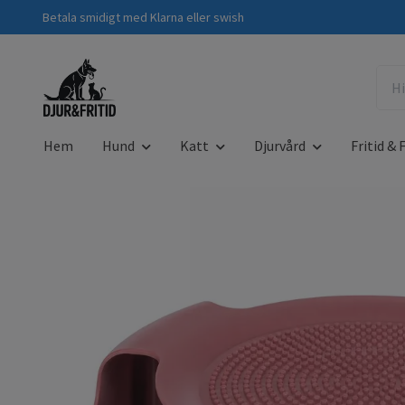
Betala smidigt med Klarna eller swish
Hem
Hund
Katt
Djurvård
Fritid & F