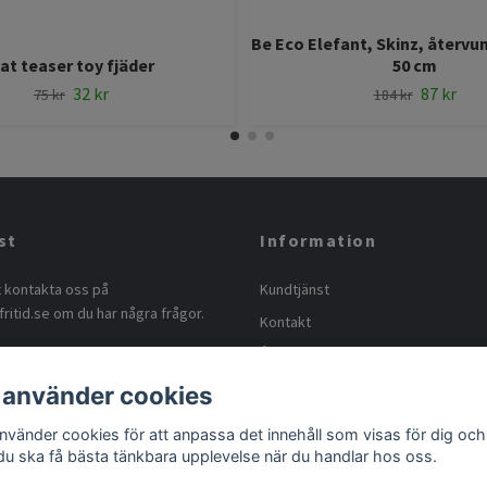
Be Eco Elefant, Skinz, återvu
at teaser toy fjäder
50 cm
32 kr
87 kr
75 kr
184 kr
st
Information
t kontakta oss på
Kundtjänst
ritid.se
om du har några frågor.
Kontakt
Ångra köp
Köpvillkor
 använder cookies
Ångerrätt och retur
använder cookies för att anpassa det innehåll som visas för dig och
 du ska få bästa tänkbara upplevelse när du handlar hos oss.