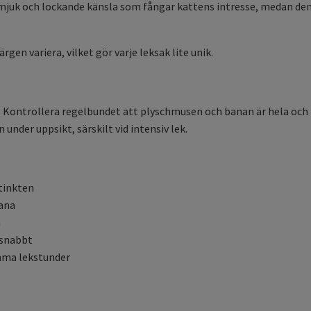
n mjuk och lockande känsla som fångar kattens intresse, medan de
gen variera, vilket gör varje leksak lite unik.
. Kontrollera regelbundet att plyschmusen och banan är hela och fr
under uppsikt, särskilt vid intensiv lek.
tinkten
bana
n
 snabbt
mma lekstunder