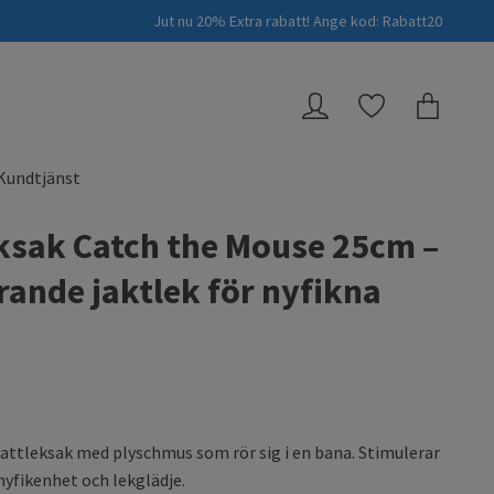
Jut nu 20% Extra rabatt! Ange kod: Rabatt20
Kundtjänst
ksak Catch the Mouse 25cm –
rande jaktlek för nyfikna
attleksak med plyschmus som rör sig i en bana. Stimulerar
 nyfikenhet och lekglädje.