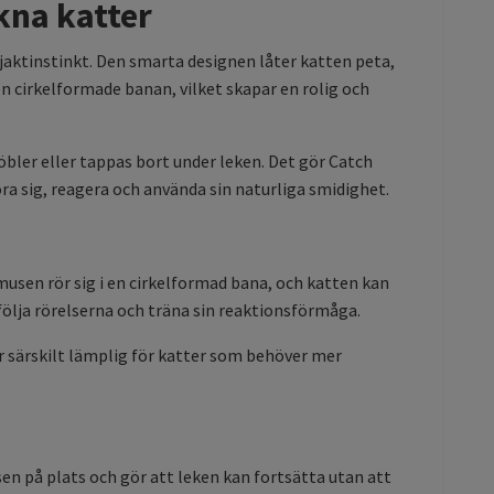
kna katter
aktinstinkt. Den smarta designen låter katten peta,
n cirkelformade banan, vilket skapar en rolig och
öbler eller tappas bort under leken. Det gör Catch
ra sig, reagera och använda sin naturliga smidighet.
usen rör sig i en cirkelformad bana, och katten kan
ölja rörelserna och träna sin reaktionsförmåga.
r särskilt lämplig för katter som behöver mer
sen på plats och gör att leken kan fortsätta utan att