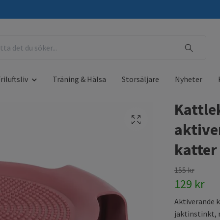
riluftsliv
Träning & Hälsa
Storsäljare
Nyheter
Kattle
aktive
katter
155 kr
129 kr
Aktiverande k
jaktinstinkt,