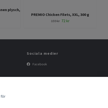
nnen plysch,
PREMIO Chicken Filets, XXL, 300 g
72 kr
159 kr
Sociala medier
Facebook
 för