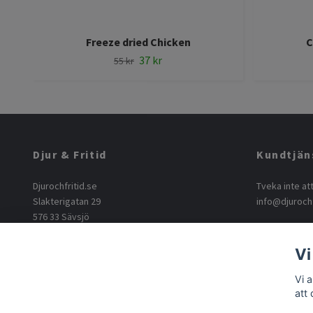
Freeze dried Chicken
C
37 kr
55 kr
Djur & Fritid
Kundtjän
Djurochfritid.se
Tveka inte at
Slakterigatan 29
info@djurochf
576 33 Sävsjö
info@djurochfritid.se
+46763165062
Vi
Vi 
att