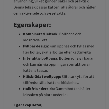
användning, vilket gör den säker och praktisk.
Denna leksak passar katter i alla åldrar och håller
dem aktiverade och sysselsatta.
Egenskaper:
Kombinerad leksak:
Bollbana och
klösbräda i ett.
Fyllbar design:
Kan öppnas och fyllas med
fler bollar, skallerbollar eller kattmynta.
Interaktiv bollbana:
Bollen rör sig i banan
och kan nås via öppningar som aktiverar
kattens tassar.
Klösbräda i wellpapp:
Slitstark yta för att
tillfredsställa kattens klösbehov.
Halkfri undersida:
Gummibotten håller
leksaken på plats under lek.
Egenskap
Detalj