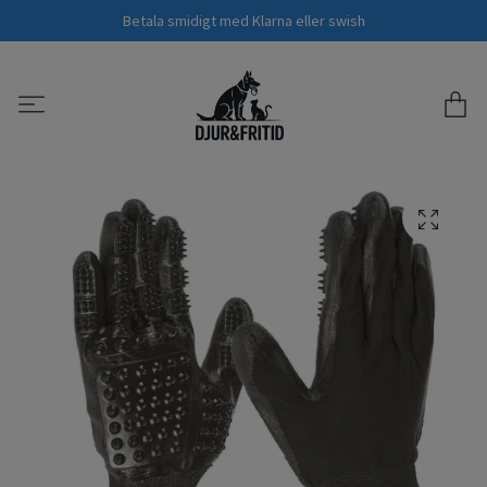
Betala smidigt med Klarna eller swish