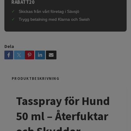
RABATT20
Skickas från vårt företag i Sävsjö
Trygg betalning med Klarna och Swish
Dela
PRODUKTBESKRIVNING
Tasspray för Hund
50 ml – Återfuktar