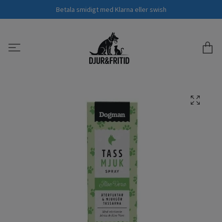
Betala smidigt med Klarna eller swish