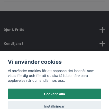
Djur & Fritid
Kundtjänst
Information
Vi använder cookies
Vi använder cookies för att anpassa det innehåll som
Sociala medier
visas för dig och för att du ska få bästa tänkbara
upplevelse när du handlar hos oss.
Godkänn alla
© 2026 Djurochfritid.se
Inställningar