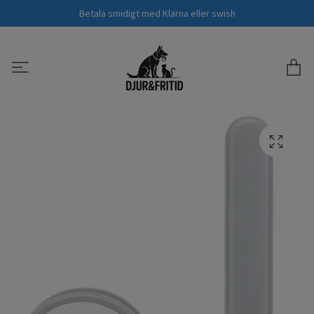
Betala smidigt med Klarna eller swish