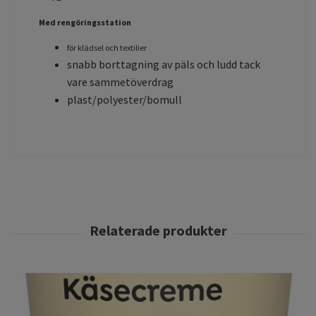
Med rengöringsstation
för klädsel och textilier
snabb borttagning av päls och ludd tack
vare sammetöverdrag
plast/polyester/bomull