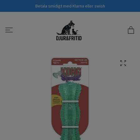
Betala smidigt med Klarna eller swish