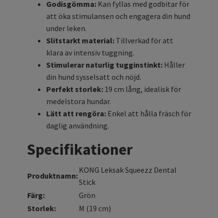
Godisgömma:
Kan fyllas med godbitar för
att öka stimulansen och engagera din hund
under leken.
Slitstarkt material:
Tillverkad för att
klara av intensiv tuggning.
Stimulerar naturlig tugginstinkt:
Håller
din hund sysselsatt och nöjd.
Perfekt storlek:
19 cm lång, idealisk för
medelstora hundar.
Lätt att rengöra:
Enkel att hålla fräsch för
daglig användning.
Specifikationer
KONG Leksak Squeezz Dental
Produktnamn:
Stick
Färg:
Grön
Storlek:
M (19 cm)