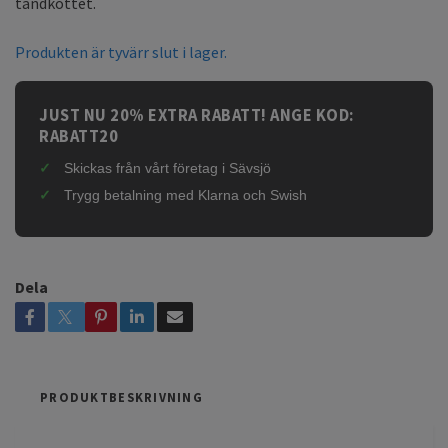
tandköttet.
Produkten är tyvärr slut i lager.
JUST NU 20% EXTRA RABATT! ANGE KOD:
RABATT20
Skickas från vårt företag i Sävsjö
Trygg betalning med Klarna och Swish
Dela
PRODUKTBESKRIVNING