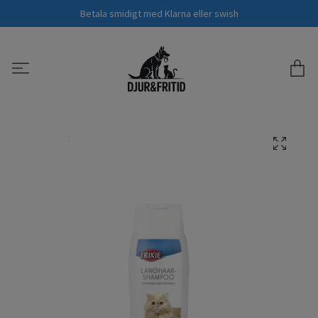
Betala smidigt med Klarna eller swish