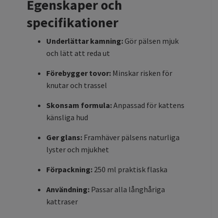
Egenskaper och
specifikationer
Underlättar kamning:
Gör pälsen mjuk
och lätt att reda ut
Förebygger tovor:
Minskar risken för
knutar och trassel
Skonsam formula:
Anpassad för kattens
känsliga hud
Ger glans:
Framhäver pälsens naturliga
lyster och mjukhet
Förpackning:
250 ml praktisk flaska
Användning:
Passar alla långhåriga
kattraser