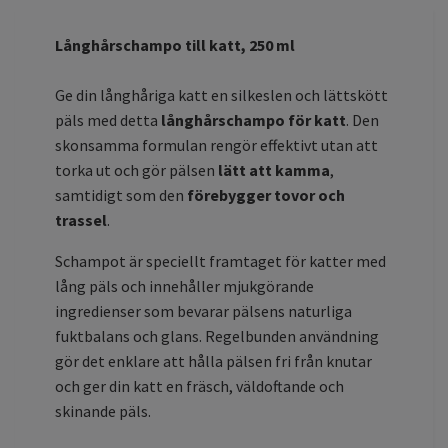
Långhårschampo till katt, 250 ml
Ge din långhåriga katt en silkeslen och lättskött
päls med detta
långhårschampo för katt
. Den
skonsamma formulan rengör effektivt utan att
torka ut och gör pälsen
lätt att kamma
,
samtidigt som den
förebygger tovor och
trassel
.
Schampot är speciellt framtaget för katter med
lång päls och innehåller mjukgörande
ingredienser som bevarar pälsens naturliga
fuktbalans och glans. Regelbunden användning
gör det enklare att hålla pälsen fri från knutar
och ger din katt en fräsch, väldoftande och
skinande päls.