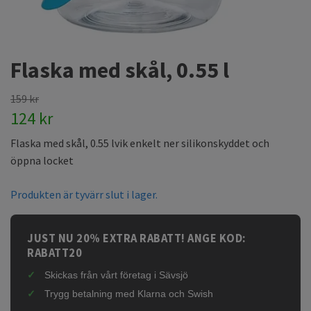
Flaska med skål, 0.55 l
159 kr
124 kr
Flaska med skål, 0.55 lvik enkelt ner silikonskyddet och
öppna locket
Produkten är tyvärr slut i lager.
JUST NU 20% EXTRA RABATT! ANGE KOD:
RABATT20
Skickas från vårt företag i Sävsjö
Trygg betalning med Klarna och Swish