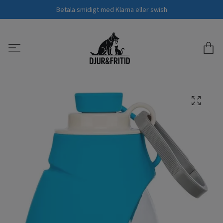
Betala smidigt med Klarna eller swish