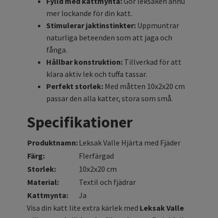
Fylld med kattmynta:
Gör leksaken ännu
mer lockande för din katt.
Stimulerar jaktinstinkter:
Uppmuntrar
naturliga beteenden som att jaga och
fånga.
Hållbar konstruktion:
Tillverkad för att
klara aktiv lek och tuffa tassar.
Perfekt storlek:
Med måtten 10x2x20 cm
passar den alla katter, stora som små.
Specifikationer
Produktnamn:
Leksak Valle Hjärta med Fjäder
Färg:
Flerfärgad
Storlek:
10x2x20 cm
Material:
Textil och fjädrar
Kattmynta:
Ja
Visa din katt lite extra kärlek med
Leksak Valle