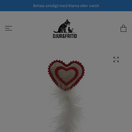
Betala smidigt med Klarna eller swish