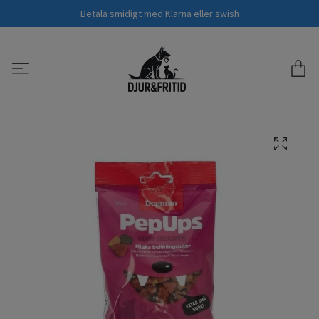
Betala smidigt med Klarna eller swish