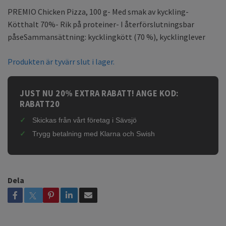
PREMIO Chicken Pizza, 100 g- Med smak av kyckling-
Kötthalt 70%- Rik på proteiner- I återförslutningsbar
påseSammansättning: kycklingkött (70 %), kycklinglever
Produkten är tyvärr slut i lager.
JUST NU 20% EXTRA RABATT! ANGE KOD:
RABATT20
Skickas från vårt företag i Sävsjö
Trygg betalning med Klarna och Swish
Dela