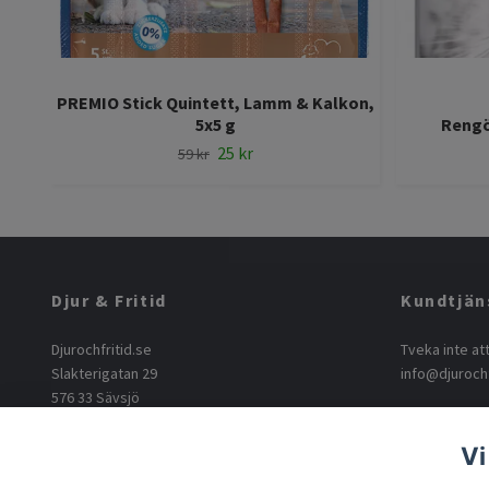
PREMIO Stick Quintett, Lamm & Kalkon,
5x5 g
Rengö
25 kr
59 kr
Djur & Fritid
Kundtjän
Djurochfritid.se
Tveka inte at
Slakterigatan 29
info@djurochf
576 33 Sävsjö
info@djurochfritid.se
+46763165062
Vi