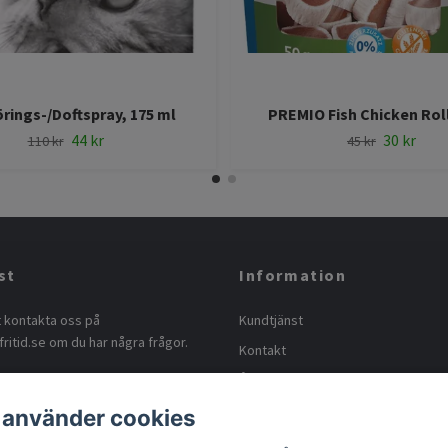
rings-/Doftspray, 175 ml
PREMIO Fish Chicken Roll
44 kr
30 kr
110 kr
45 kr
st
Information
t kontakta oss på
Kundtjänst
ritid.se
om du har några frågor.
Kontakt
Ångra köp
Köpvillkor
 använder cookies
Ångerrätt och retur