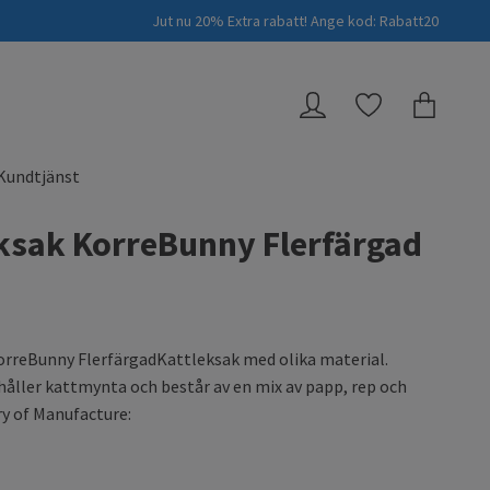
Jut nu 20% Extra rabatt! Ange kod: Rabatt20
Kundtjänst
ksak KorreBunny Flerfärgad
orreBunny FlerfärgadKattleksak med olika material.
åller kattmynta och består av en mix av papp, rep och
y of Manufacture: