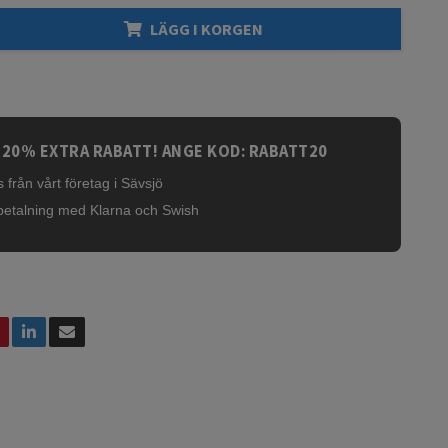
LÄGG I KORGEN
 20% EXTRA RABATT! ANGE KOD: RABATT20
 från vårt företag i Sävsjö
betalning med Klarna och Swish