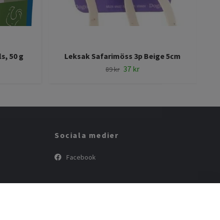
s, 50 g
Leksak Safarimöss 3p Beige 5cm
37 kr
89 kr
Sociala medier
Facebook