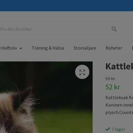
riluftsliv
Träning & Hälsa
Storsäljare
Nyheter
Kattle
59 kr
52 kr
Kattleksak K
Kaninen inneh
plysch.Countr
I lager