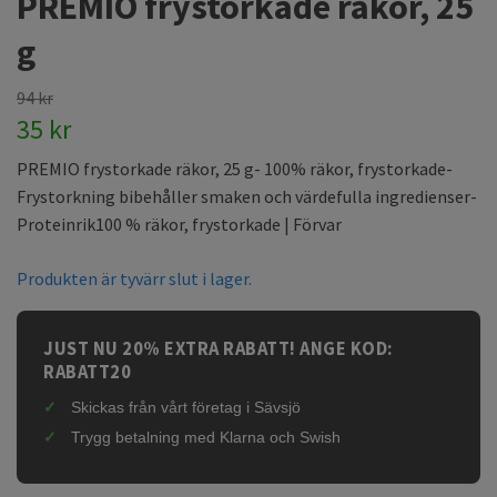
PREMIO frystorkade räkor, 25
g
94 kr
35 kr
PREMIO frystorkade räkor, 25 g- 100% räkor, frystorkade-
Frystorkning bibehåller smaken och värdefulla ingredienser-
Proteinrik100 % räkor, frystorkade | Förvar
Produkten är tyvärr slut i lager.
JUST NU 20% EXTRA RABATT! ANGE KOD:
RABATT20
Skickas från vårt företag i Sävsjö
Trygg betalning med Klarna och Swish