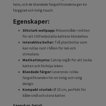
hem, och de blandade färgutförandena ger en
färgglad och livlig touch.
Egenskaper:
Slitstark wellpapp:
Klösområde i mitten
för att tillfredsställa kattens klösbehov.
Interaktiva bollar:
Två plastbollar som
kan rullas runt i hålen för lek och
stimulans.
Med kattmynta:
Catnip ingår för att locka
katten och förhöja leken.
Blandade färger:
Levereras i olika
färgutföranden för en livlig och rolig
design.
Kompakt storlek:
Ø 33 cm, perfekt för
både små och stora katter.
Egenskap
Detalj