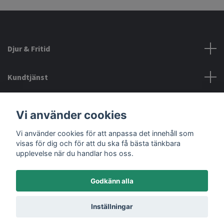
Djur & Fritid
Kundtjänst
Information
Vi använder cookies
Vi använder cookies för att anpassa det innehåll som
Sociala medier
visas för dig och för att du ska få bästa tänkbara
upplevelse när du handlar hos oss.
Godkänn alla
© 2026 Djurochfritid.se
Inställningar