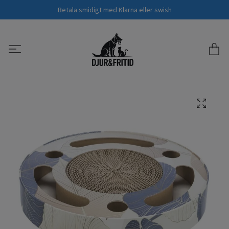
Betala smidigt med Klarna eller swish