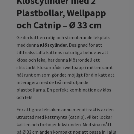
Klöscylinder med 2
Plastbollar, Wellpapp
och Catnip – Ø 33 cm
Ge din katt en rolig och stimulerande lekplats
med denna
Klöscylinder
. Designad för att
tillfredsställa kattens naturliga behov av att
klösa och leka, har denna klösrondell ett
slitstarkt klösområde i wellpapp i mitten samt
hål runt om som gör det möjligt för din katt att
interagera med de två medföljande
plastbollarna. En perfekt kombination av klös
och lek!
För att göra leksaken ännu mer attraktiv är den
utrustad med kattmynta (catnip), vilket lockar
katten och förhöjer lekstunden. Med sina mått
på Ø 33 cm är den kompakt nog att passa in i alla