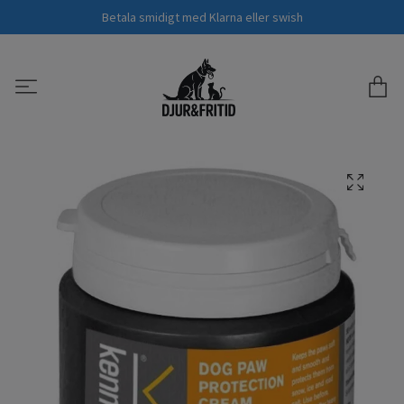
Betala smidigt med Klarna eller swish