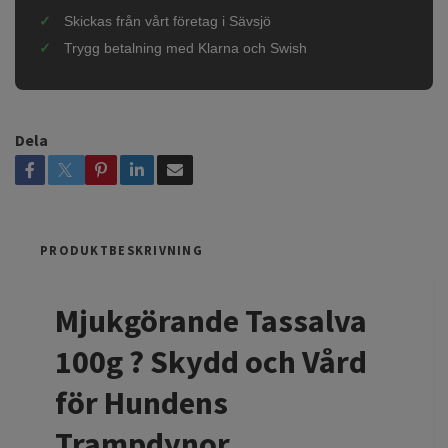
Skickas från vårt företag i Sävsjö
Trygg betalning med Klarna och Swish
Dela
PRODUKTBESKRIVNING
Mjukgörande Tassalva
100g ? Skydd och Vård
för Hundens
Trampdynor