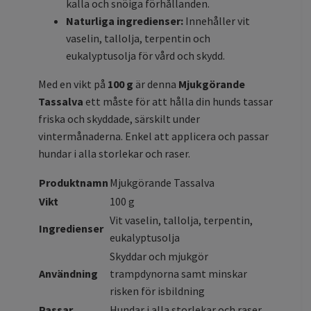
kalla och snöiga förhållanden.
Naturliga ingredienser:
Innehåller vit
vaselin, tallolja, terpentin och
eukalyptusolja för vård och skydd.
Med en vikt på
100 g
är denna
Mjukgörande
Tassalva
ett måste för att hålla din hunds tassar
friska och skyddade, särskilt under
vintermånaderna. Enkel att applicera och passar
hundar i alla storlekar och raser.
Produktnamn
Mjukgörande Tassalva
Vikt
100 g
Vit vaselin, tallolja, terpentin,
Ingredienser
eukalyptusolja
Skyddar och mjukgör
Användning
trampdynorna samt minskar
risken för isbildning
Passar
Hundar i alla storlekar och raser