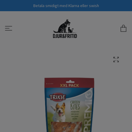
Betala smidigt med Klarna eller swish