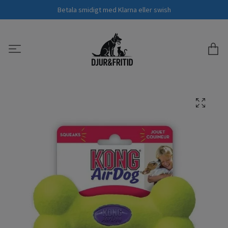
Betala smidigt med Klarna eller swish