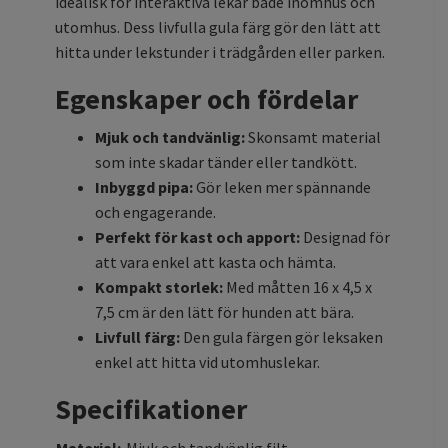
idealisk för interaktiva lekar både inomhus och
utomhus. Dess livfulla gula färg gör den lätt att
hitta under lekstunder i trädgården eller parken.
Egenskaper och fördelar
Mjuk och tandvänlig:
Skonsamt material
som inte skadar tänder eller tandkött.
Inbyggd pipa:
Gör leken mer spännande
och engagerande.
Perfekt för kast och apport:
Designad för
att vara enkel att kasta och hämta.
Kompakt storlek:
Med måtten 16 x 4,5 x
7,5 cm är den lätt för hunden att bära.
Livfull färg:
Den gula färgen gör leksaken
enkel att hitta vid utomhuslekar.
Specifikationer
Material:
Mjuk och tandvänlig filt